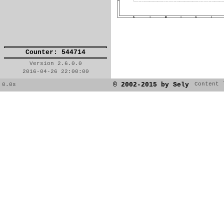
Counter: 544714
Version 2.6.0.0
2016-04-26 22:00:00
© 2002-2015 by Sely
Content 
0.0s