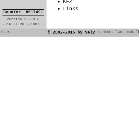
KFZ
Links
Counter: 8517491
Version 2.6.0.0
2016-04-26 22:00:00
© 2002-2015 by Sely
Content last modif
0.0s