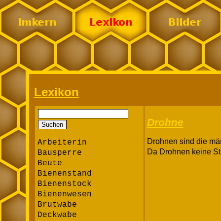
Lexikon
Drohne
Drohnen sind die mä
Arbeiterin
Da Drohnen keine Sta
Bausperre
Beute
Bienenstand
Bienenstock
Bienenwesen
Brutwabe
Deckwabe