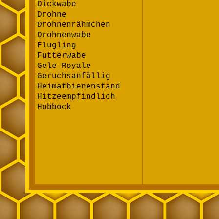
Dickwabe
Drohne
Drohnenrähmchen
Drohnenwabe
Flugling
Futterwabe
Gele Royale
Geruchsanfällig
Heimatbienenstand
Hitzeempfindlich
Hobbock
Honig
Honig - Eigenschaften
Hygroskopisch
Imker
Imkerei
Jungfernwabe
Kaltbau
Kehrschwarm
Königin
Kunstschwarm