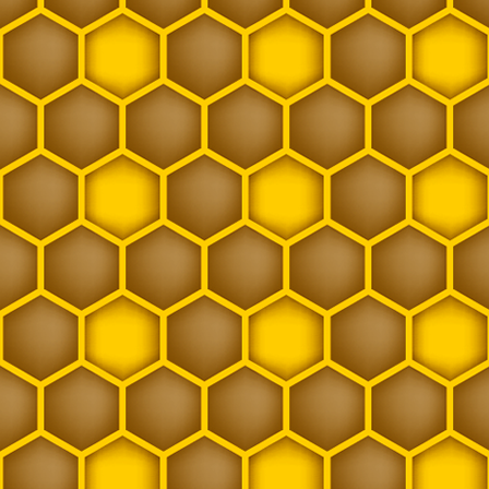
Leerwabe
Leppertracht
Lichtempfindlich
Nachschaffungskönigin
ÖBW
Pollen
Propolis
Rähmchen
Randwabe
Reinzuchtbelegstelle
Reinzuchtkönigin
Schwarm
Smoker
Stockkarte
Stockmeissel
Wachs
Wanderbienenstand
Wanderung
Warmbau
Weisel
Weiselprobe
Weiselzelle