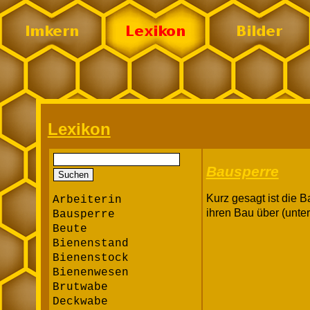
Lexikon
Bausperre
Kurz gesagt ist die B
Arbeiterin
ihren Bau über (unter
Bausperre
Beute
Bienenstand
Bienenstock
Bienenwesen
Brutwabe
Deckwabe