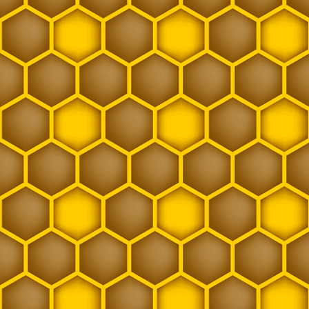
Leerwabe
Leppertracht
Lichtempfindlich
Nachschaffungskönigin
ÖBW
Pollen
Propolis
Rähmchen
Randwabe
Reinzuchtbelegstelle
Reinzuchtkönigin
Schwarm
Smoker
Stockkarte
Stockmeissel
Wachs
Wanderbienenstand
Wanderung
Warmbau
Weisel
Weiselprobe
Weiselzelle