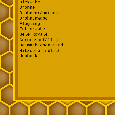
Dickwabe
Drohne
Drohnenrähmchen
Drohnenwabe
Flugling
Futterwabe
Gele Royale
Geruchsanfällig
Heimatbienenstand
Hitzeempfindlich
Hobbock
Honig
Honig - Eigenschaften
Hygroskopisch
Imker
Imkerei
Jungfernwabe
Kaltbau
Kehrschwarm
Königin
Kunstschwarm